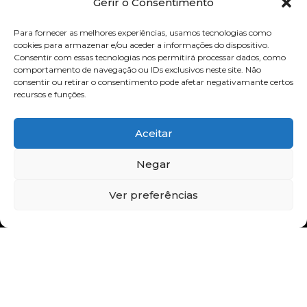
Gerir o Consentimento
LINKS
Para fornecer as melhores experiências, usamos tecnologias como
cookies para armazenar e/ou aceder a informações do dispositivo.
Consentir com essas tecnologias nos permitirá processar dados, como
CONTACTE-NOS
comportamento de navegação ou IDs exclusivos neste site. Não
consentir ou retirar o consentimento pode afetar negativamante certos
recursos e funções.
Copyright © 2011-2025 by FP
Aceitar
Gold, Lda. Todos os direitos
Negar
reservados.
Ver preferências
Kriação - New
Desenvolvido por
Media Agency