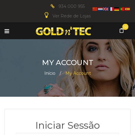
934 000 955
Ver Rede de Lojas
0
MY ACCOUNT
Início
/
My Account
Iniciar Sessão