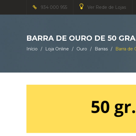
934 000 955
Ver Rede de Lojas
BARRA DE OURO DE 50 GR
Início
/
Loja Online
/
Ouro
/
Barras
/
Barra de