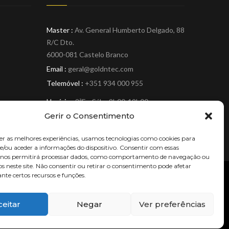
Master :
Av. General Humberto Delgado, 88
R/C Dto.
6000-081 Castelo Branco
Email :
geral@goldntec.com
Telemóvel :
+351 934 000 955
Horário :
2ªF a Sáb.: 9h00-19h00
Gerir o Consentimento
er as melhores experiências, usamos tecnologias como cookies para
/ou aceder a informações do dispositivo. Consentir com essas
s nos permitirá processar dados, como comportamento de navegação ou
os neste site. Não consentir ou retirar o consentimento pode afetar
te certos recursos e funções.
ceitar
Negar
Ver preferências