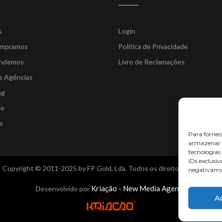
s
Login
ompramos
Política de Privacidade
endemos
Livro de Reclamações
s Agências
ng
ne
s
Para fornec
armazenar e
tecnologia
IDs exclusiv
Copyright © 2011-2025 by FP Gold, Lda. Todos os direitos reservados.
negativaman
Kriação - New Media Agency
Desenvolvido por
A