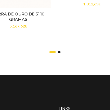
1.012,65
€
RA DE OURO DE 31,10
GRAMAS
5.167,62
€
LINKS