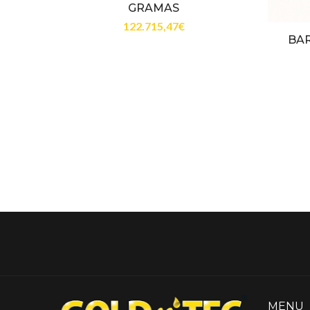
GRAMAS
122.715,47
€
BAR
MENU