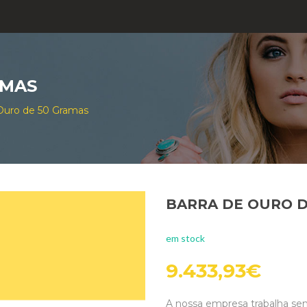
AMAS
 Ouro de 50 Gramas
BARRA DE OURO D
em stock
9.433,93
€
A nossa empresa trabalha se